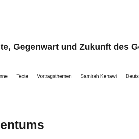
hte, Gegenwart und Zukunft des G
mne
Texte
Vortragsthemen
Samirah Kenawi
Deuts
gentums